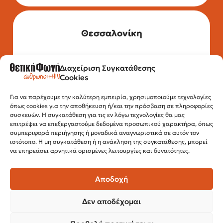
Θεσσαλονίκη
Διαχείριση Συγκατάθεσης
Τηλέφωνο: 2315 525 020
Cookies
Fax: 210 32 15 644
Email:
info@positivevoice.gr
Εγνατίας 112, 3ος όροφος, 54622,
Για να παρέχουμε την καλύτερη εμπειρία, χρησιμοποιούμε τεχνολογίες
όπως cookies για την αποθήκευση ή/και την πρόσβαση σε πληροφορίες
Θεσσαλονίκη
συσκευών. Η συγκατάθεση για τις εν λόγω τεχνολογίες θα μας
Ώρες λειτουργίας:
επιτρέψει να επεξεργαστούμε δεδομένα προσωπικού χαρακτήρα, όπως
Δευτέρα – Παρασκευή, 10:00 –14:00
συμπεριφορά περιήγησης ή μοναδικά αναγνωριστικά σε αυτόν τον
ιστότοπο. Η μη συγκατάθεση ή η ανάκληση της συγκατάθεσης, μπορεί
να επηρεάσει αρνητικά ορισμένες λειτουργίες και δυνατότητες.
Αποδοχή
Δεν αποδέχομαι