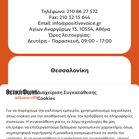
Τηλέφωνο: 210 86 27 572
Fax: 210 32 15 644
Email:
info@positivevoice.gr
Αγίων Αναργύρων 13, 10554, Αθήνα
Ώρες λειτουργίας:
Δευτέρα – Παρασκευή, 09:00 – 17:00
Θεσσαλονίκη
Διαχείριση Συγκατάθεσης
Τηλέφωνο: 2315 525 020
Cookies
Fax: 210 32 15 644
Email:
info@positivevoice.gr
Εγνατίας 112, 3ος όροφος, 54622,
Για να παρέχουμε την καλύτερη εμπειρία, χρησιμοποιούμε τεχνολογίες
όπως cookies για την αποθήκευση ή/και την πρόσβαση σε πληροφορίες
Θεσσαλονίκη
συσκευών. Η συγκατάθεση για τις εν λόγω τεχνολογίες θα μας
Ώρες λειτουργίας:
επιτρέψει να επεξεργαστούμε δεδομένα προσωπικού χαρακτήρα, όπως
Δευτέρα – Παρασκευή, 10:00 –14:00
συμπεριφορά περιήγησης ή μοναδικά αναγνωριστικά σε αυτόν τον
ιστότοπο. Η μη συγκατάθεση ή η ανάκληση της συγκατάθεσης, μπορεί