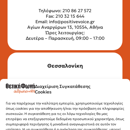
Τηλέφωνο: 210 86 27 572
Fax: 210 32 15 644
Email:
info@positivevoice.gr
Αγίων Αναργύρων 13, 10554, Αθήνα
Ώρες λειτουργίας:
Δευτέρα – Παρασκευή, 09:00 – 17:00
Θεσσαλονίκη
Διαχείριση Συγκατάθεσης
Τηλέφωνο: 2315 525 020
Cookies
Fax: 210 32 15 644
Email:
info@positivevoice.gr
Εγνατίας 112, 3ος όροφος, 54622,
Για να παρέχουμε την καλύτερη εμπειρία, χρησιμοποιούμε τεχνολογίες
όπως cookies για την αποθήκευση ή/και την πρόσβαση σε πληροφορίες
Θεσσαλονίκη
συσκευών. Η συγκατάθεση για τις εν λόγω τεχνολογίες θα μας
Ώρες λειτουργίας:
επιτρέψει να επεξεργαστούμε δεδομένα προσωπικού χαρακτήρα, όπως
Δευτέρα – Παρασκευή, 10:00 –14:00
συμπεριφορά περιήγησης ή μοναδικά αναγνωριστικά σε αυτόν τον
ιστότοπο. Η μη συγκατάθεση ή η ανάκληση της συγκατάθεσης, μπορεί