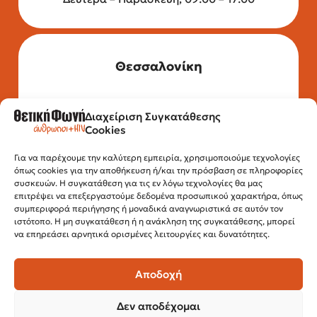
Θεσσαλονίκη
Διαχείριση Συγκατάθεσης
Τηλέφωνο: 2315 525 020
Cookies
Fax: 210 32 15 644
Email:
info@positivevoice.gr
Εγνατίας 112, 3ος όροφος, 54622,
Για να παρέχουμε την καλύτερη εμπειρία, χρησιμοποιούμε τεχνολογίες
όπως cookies για την αποθήκευση ή/και την πρόσβαση σε πληροφορίες
Θεσσαλονίκη
συσκευών. Η συγκατάθεση για τις εν λόγω τεχνολογίες θα μας
Ώρες λειτουργίας:
επιτρέψει να επεξεργαστούμε δεδομένα προσωπικού χαρακτήρα, όπως
Δευτέρα – Παρασκευή, 10:00 –14:00
συμπεριφορά περιήγησης ή μοναδικά αναγνωριστικά σε αυτόν τον
ιστότοπο. Η μη συγκατάθεση ή η ανάκληση της συγκατάθεσης, μπορεί
να επηρεάσει αρνητικά ορισμένες λειτουργίες και δυνατότητες.
Αποδοχή
Δεν αποδέχομαι