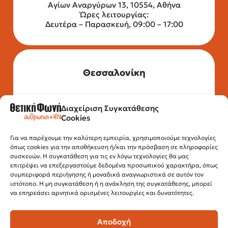
Αγίων Αναργύρων 13, 10554, Αθήνα
Ώρες λειτουργίας:
Δευτέρα – Παρασκευή, 09:00 – 17:00
Θεσσαλονίκη
Διαχείριση Συγκατάθεσης
Τηλέφωνο: 2315 525 020
Cookies
Fax: 210 32 15 644
Email:
info@positivevoice.gr
Για να παρέχουμε την καλύτερη εμπειρία, χρησιμοποιούμε τεχνολογίες
Εγνατίας 112, 3ος όροφος, 54622,
όπως cookies για την αποθήκευση ή/και την πρόσβαση σε πληροφορίες
Θεσσαλονίκη
συσκευών. Η συγκατάθεση για τις εν λόγω τεχνολογίες θα μας
Ώρες λειτουργίας:
επιτρέψει να επεξεργαστούμε δεδομένα προσωπικού χαρακτήρα, όπως
Δευτέρα – Παρασκευή, 10:00 –14:00
συμπεριφορά περιήγησης ή μοναδικά αναγνωριστικά σε αυτόν τον
ιστότοπο. Η μη συγκατάθεση ή η ανάκληση της συγκατάθεσης, μπορεί
να επηρεάσει αρνητικά ορισμένες λειτουργίες και δυνατότητες.
Αποδοχή