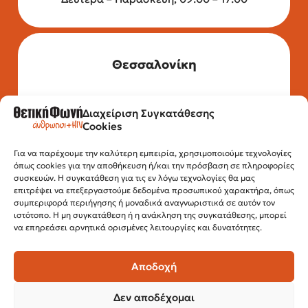
Θεσσαλονίκη
Διαχείριση Συγκατάθεσης
Τηλέφωνο: 2315 525 020
Cookies
Fax: 210 32 15 644
Email:
info@positivevoice.gr
Εγνατίας 112, 3ος όροφος, 54622,
Για να παρέχουμε την καλύτερη εμπειρία, χρησιμοποιούμε τεχνολογίες
όπως cookies για την αποθήκευση ή/και την πρόσβαση σε πληροφορίες
Θεσσαλονίκη
συσκευών. Η συγκατάθεση για τις εν λόγω τεχνολογίες θα μας
Ώρες λειτουργίας:
επιτρέψει να επεξεργαστούμε δεδομένα προσωπικού χαρακτήρα, όπως
Δευτέρα – Παρασκευή, 10:00 –14:00
συμπεριφορά περιήγησης ή μοναδικά αναγνωριστικά σε αυτόν τον
ιστότοπο. Η μη συγκατάθεση ή η ανάκληση της συγκατάθεσης, μπορεί
να επηρεάσει αρνητικά ορισμένες λειτουργίες και δυνατότητες.
Αποδοχή
Δεν αποδέχομαι