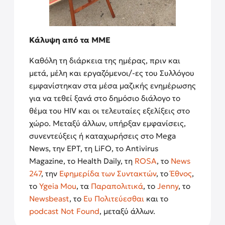
Κάλυψη από τα ΜΜΕ
Καθόλη τη διάρκεια της ημέρας, πριν και
μετά, μέλη και εργαζόμενοι/-ες του Συλλόγου
εμφανίστηκαν στα μέσα μαζικής ενημέρωσης
για να τεθεί ξανά στο δημόσιο διάλογο το
θέμα του HIV και οι τελευταίες εξελίξεις στο
χώρο. Μεταξύ άλλων, υπήρξαν εμφανίσεις,
συνεντεύξεις ή καταχωρήσεις στο Mega
News, την ΕΡΤ, τη LiFO, το Antivirus
Magazine, το Health Daily, τη
ROSA
, το
News
247
, την
Εφημερίδα των Συντακτών
, το
Έθνος
,
το
Ygeia Mou
, τα
Παραπολιτικά
, το
Jenny
, το
Newsbeast
, το
Ευ Πολιτεύεσθαι
και το
podcast Not Found
, μεταξύ άλλων.