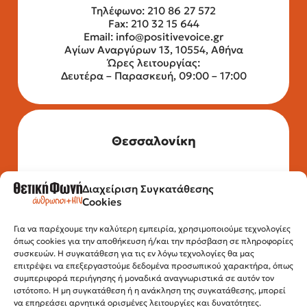
Τηλέφωνο: 210 86 27 572
Fax: 210 32 15 644
Email:
info@positivevoice.gr
Αγίων Αναργύρων 13, 10554, Αθήνα
Ώρες λειτουργίας:
Δευτέρα – Παρασκευή, 09:00 – 17:00
Θεσσαλονίκη
Διαχείριση Συγκατάθεσης
Τηλέφωνο: 2315 525 020
Cookies
Fax: 210 32 15 644
Email:
info@positivevoice.gr
Για να παρέχουμε την καλύτερη εμπειρία, χρησιμοποιούμε τεχνολογίες
Εγνατίας 112, 3ος όροφος, 54622,
όπως cookies για την αποθήκευση ή/και την πρόσβαση σε πληροφορίες
Θεσσαλονίκη
συσκευών. Η συγκατάθεση για τις εν λόγω τεχνολογίες θα μας
Ώρες λειτουργίας:
επιτρέψει να επεξεργαστούμε δεδομένα προσωπικού χαρακτήρα, όπως
Δευτέρα – Παρασκευή, 10:00 –14:00
συμπεριφορά περιήγησης ή μοναδικά αναγνωριστικά σε αυτόν τον
ιστότοπο. Η μη συγκατάθεση ή η ανάκληση της συγκατάθεσης, μπορεί
να επηρεάσει αρνητικά ορισμένες λειτουργίες και δυνατότητες.