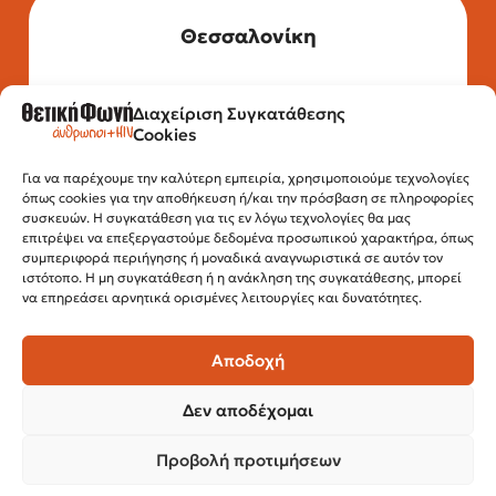
Θεσσαλονίκη
Διαχείριση Συγκατάθεσης
Τηλέφωνο: 2315 525 020
Cookies
Fax: 210 32 15 644
Email:
info@positivevoice.gr
Εγνατίας 112, 3ος όροφος, 54622,
Για να παρέχουμε την καλύτερη εμπειρία, χρησιμοποιούμε τεχνολογίες
όπως cookies για την αποθήκευση ή/και την πρόσβαση σε πληροφορίες
Θεσσαλονίκη
συσκευών. Η συγκατάθεση για τις εν λόγω τεχνολογίες θα μας
Ώρες λειτουργίας:
επιτρέψει να επεξεργαστούμε δεδομένα προσωπικού χαρακτήρα, όπως
Δευτέρα – Παρασκευή, 10:00 –14:00
συμπεριφορά περιήγησης ή μοναδικά αναγνωριστικά σε αυτόν τον
ιστότοπο. Η μη συγκατάθεση ή η ανάκληση της συγκατάθεσης, μπορεί
να επηρεάσει αρνητικά ορισμένες λειτουργίες και δυνατότητες.
Αποδοχή
Δεν αποδέχομαι
Προβολή προτιμήσεων
© 2024 Θετική Φωνή