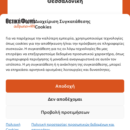
Θεσσαλονίκη
Διαχείριση Συγκατάθεσης
Τηλέφωνο: 2315 525 020
Cookies
Fax: 210 32 15 644
Email:
info@positivevoice.gr
Εγνατίας 112, 3ος όροφος, 54622,
Για να παρέχουμε την καλύτερη εμπειρία, χρησιμοποιούμε τεχνολογίες
όπως cookies για την αποθήκευση ή/και την πρόσβαση σε πληροφορίες
Θεσσαλονίκη
συσκευών. Η συγκατάθεση για τις εν λόγω τεχνολογίες θα μας
Ώρες λειτουργίας:
επιτρέψει να επεξεργαστούμε δεδομένα προσωπικού χαρακτήρα, όπως
Δευτέρα – Παρασκευή, 10:00 –14:00
συμπεριφορά περιήγησης ή μοναδικά αναγνωριστικά σε αυτόν τον
ιστότοπο. Η μη συγκατάθεση ή η ανάκληση της συγκατάθεσης, μπορεί
να επηρεάσει αρνητικά ορισμένες λειτουργίες και δυνατότητες.
Αποδοχή
Δεν αποδέχομαι
Προβολή προτιμήσεων
© 2024 Θετική Φωνή
Πολιτική
Πολιτική προστασίας προσωπικών δεδομένων και
Cookies
απορρήτου