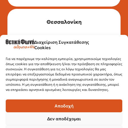
Θεσσαλονίκη
Διαχείριση Συγκατάθεσης
Τηλέφωνο: 2315 525 020
Cookies
Fax: 210 32 15 644
Email:
info@positivevoice.gr
Εγνατίας 112, 3ος όροφος, 54622,
Για να παρέχουμε την καλύτερη εμπειρία, χρησιμοποιούμε τεχνολογίες
όπως cookies για την αποθήκευση ή/και την πρόσβαση σε πληροφορίες
Θεσσαλονίκη
συσκευών. Η συγκατάθεση για τις εν λόγω τεχνολογίες θα μας
Ώρες λειτουργίας:
επιτρέψει να επεξεργαστούμε δεδομένα προσωπικού χαρακτήρα, όπως
Δευτέρα – Παρασκευή, 10:00 –14:00
συμπεριφορά περιήγησης ή μοναδικά αναγνωριστικά σε αυτόν τον
ιστότοπο. Η μη συγκατάθεση ή η ανάκληση της συγκατάθεσης, μπορεί
να επηρεάσει αρνητικά ορισμένες λειτουργίες και δυνατότητες.
Αποδοχή
Δεν αποδέχομαι