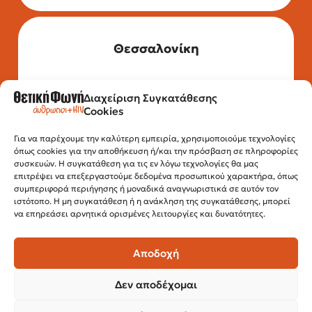
Θεσσαλονίκη
Διαχείριση Συγκατάθεσης
Τηλέφωνο: 2315 525 020
Cookies
Fax: 210 32 15 644
Email:
info@positivevoice.gr
Εγνατίας 112, 3ος όροφος, 54622,
Για να παρέχουμε την καλύτερη εμπειρία, χρησιμοποιούμε τεχνολογίες
όπως cookies για την αποθήκευση ή/και την πρόσβαση σε πληροφορίες
Θεσσαλονίκη
συσκευών. Η συγκατάθεση για τις εν λόγω τεχνολογίες θα μας
Ώρες λειτουργίας:
επιτρέψει να επεξεργαστούμε δεδομένα προσωπικού χαρακτήρα, όπως
Δευτέρα – Παρασκευή, 10:00 –14:00
συμπεριφορά περιήγησης ή μοναδικά αναγνωριστικά σε αυτόν τον
ιστότοπο. Η μη συγκατάθεση ή η ανάκληση της συγκατάθεσης, μπορεί
να επηρεάσει αρνητικά ορισμένες λειτουργίες και δυνατότητες.
Αποδοχή
Δεν αποδέχομαι