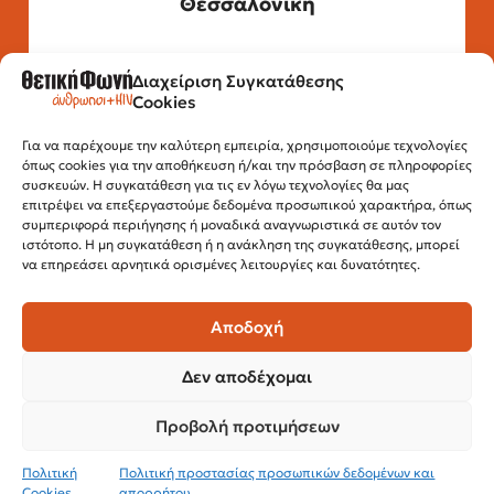
Θεσσαλονίκη
Διαχείριση Συγκατάθεσης
Τηλέφωνο: 2315 525 020
Cookies
Fax: 210 32 15 644
Email:
info@positivevoice.gr
Εγνατίας 112, 3ος όροφος, 54622,
Για να παρέχουμε την καλύτερη εμπειρία, χρησιμοποιούμε τεχνολογίες
όπως cookies για την αποθήκευση ή/και την πρόσβαση σε πληροφορίες
Θεσσαλονίκη
συσκευών. Η συγκατάθεση για τις εν λόγω τεχνολογίες θα μας
Ώρες λειτουργίας:
επιτρέψει να επεξεργαστούμε δεδομένα προσωπικού χαρακτήρα, όπως
Δευτέρα – Παρασκευή, 10:00 –14:00
συμπεριφορά περιήγησης ή μοναδικά αναγνωριστικά σε αυτόν τον
ιστότοπο. Η μη συγκατάθεση ή η ανάκληση της συγκατάθεσης, μπορεί
να επηρεάσει αρνητικά ορισμένες λειτουργίες και δυνατότητες.
Αποδοχή
Δεν αποδέχομαι
Προβολή προτιμήσεων
© 2024 Θετική Φωνή
Πολιτική
Πολιτική προστασίας προσωπικών δεδομένων και
Cookies
απορρήτου