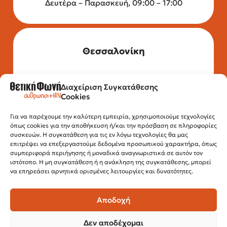
Δευτέρα – Παρασκευή, 09:00 – 17:00
Θεσσαλονίκη
Διαχείριση Συγκατάθεσης
Τηλέφωνο: 2315 525 020
Cookies
Fax: 210 32 15 644
Email:
info@positivevoice.gr
Εγνατίας 112, 3ος όροφος, 54622,
Για να παρέχουμε την καλύτερη εμπειρία, χρησιμοποιούμε τεχνολογίες
όπως cookies για την αποθήκευση ή/και την πρόσβαση σε πληροφορίες
Θεσσαλονίκη
συσκευών. Η συγκατάθεση για τις εν λόγω τεχνολογίες θα μας
Ώρες λειτουργίας:
επιτρέψει να επεξεργαστούμε δεδομένα προσωπικού χαρακτήρα, όπως
Δευτέρα – Παρασκευή, 10:00 –14:00
συμπεριφορά περιήγησης ή μοναδικά αναγνωριστικά σε αυτόν τον
ιστότοπο. Η μη συγκατάθεση ή η ανάκληση της συγκατάθεσης, μπορεί
να επηρεάσει αρνητικά ορισμένες λειτουργίες και δυνατότητες.
Αποδοχή
Δεν αποδέχομαι