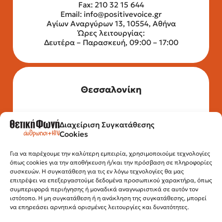
Fax: 210 32 15 644
Email:
info@positivevoice.gr
Αγίων Αναργύρων 13, 10554, Αθήνα
Ώρες λειτουργίας:
Δευτέρα – Παρασκευή, 09:00 – 17:00
Θεσσαλονίκη
Διαχείριση Συγκατάθεσης
Τηλέφωνο: 2315 525 020
Cookies
Fax: 210 32 15 644
Email:
info@positivevoice.gr
Εγνατίας 112, 3ος όροφος, 54622,
Για να παρέχουμε την καλύτερη εμπειρία, χρησιμοποιούμε τεχνολογίες
όπως cookies για την αποθήκευση ή/και την πρόσβαση σε πληροφορίες
Θεσσαλονίκη
συσκευών. Η συγκατάθεση για τις εν λόγω τεχνολογίες θα μας
Ώρες λειτουργίας:
επιτρέψει να επεξεργαστούμε δεδομένα προσωπικού χαρακτήρα, όπως
Δευτέρα – Παρασκευή, 10:00 –14:00
συμπεριφορά περιήγησης ή μοναδικά αναγνωριστικά σε αυτόν τον
ιστότοπο. Η μη συγκατάθεση ή η ανάκληση της συγκατάθεσης, μπορεί
να επηρεάσει αρνητικά ορισμένες λειτουργίες και δυνατότητες.