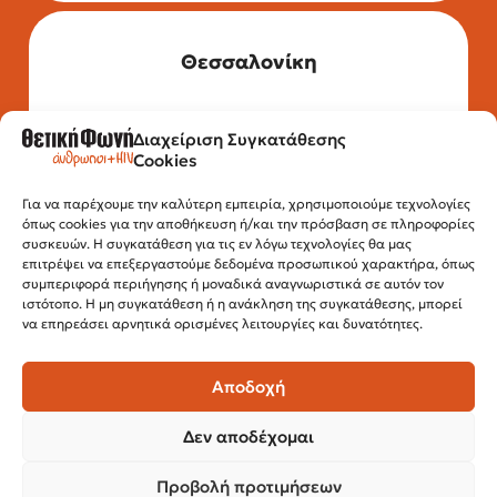
Θεσσαλονίκη
Διαχείριση Συγκατάθεσης
Τηλέφωνο: 2315 525 020
Cookies
Fax: 210 32 15 644
Email:
info@positivevoice.gr
Εγνατίας 112, 3ος όροφος, 54622,
Για να παρέχουμε την καλύτερη εμπειρία, χρησιμοποιούμε τεχνολογίες
όπως cookies για την αποθήκευση ή/και την πρόσβαση σε πληροφορίες
Θεσσαλονίκη
συσκευών. Η συγκατάθεση για τις εν λόγω τεχνολογίες θα μας
Ώρες λειτουργίας:
επιτρέψει να επεξεργαστούμε δεδομένα προσωπικού χαρακτήρα, όπως
Δευτέρα – Παρασκευή, 10:00 –14:00
συμπεριφορά περιήγησης ή μοναδικά αναγνωριστικά σε αυτόν τον
ιστότοπο. Η μη συγκατάθεση ή η ανάκληση της συγκατάθεσης, μπορεί
να επηρεάσει αρνητικά ορισμένες λειτουργίες και δυνατότητες.
Αποδοχή
Δεν αποδέχομαι
Προβολή προτιμήσεων