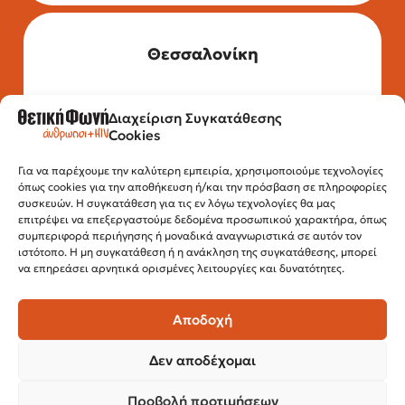
Θεσσαλονίκη
Διαχείριση Συγκατάθεσης
Τηλέφωνο: 2315 525 020
Cookies
Fax: 210 32 15 644
Email:
info@positivevoice.gr
Εγνατίας 112, 3ος όροφος, 54622,
Για να παρέχουμε την καλύτερη εμπειρία, χρησιμοποιούμε τεχνολογίες
όπως cookies για την αποθήκευση ή/και την πρόσβαση σε πληροφορίες
Θεσσαλονίκη
συσκευών. Η συγκατάθεση για τις εν λόγω τεχνολογίες θα μας
Ώρες λειτουργίας:
επιτρέψει να επεξεργαστούμε δεδομένα προσωπικού χαρακτήρα, όπως
Δευτέρα – Παρασκευή, 10:00 –14:00
συμπεριφορά περιήγησης ή μοναδικά αναγνωριστικά σε αυτόν τον
ιστότοπο. Η μη συγκατάθεση ή η ανάκληση της συγκατάθεσης, μπορεί
να επηρεάσει αρνητικά ορισμένες λειτουργίες και δυνατότητες.
Αποδοχή
Δεν αποδέχομαι
Προβολή προτιμήσεων