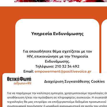
Υπηρεσία Ενδυνάμωσης
Για οποιοδήποτε θέμα σχετίζεται με τον
HIV, επικοινώνησε με την Υπηρεσία
Ενδυνάμωσης.
Τηλέφωνο: 210 32 34 492
Email:
empowerment@positivevoice.gr
Πιττάκη 4 (ισόγειο), 10554, Αθήνα
Ώρες λειτουργίας: Δευτέρα –
Διαχείριση Συγκατάθεσης Cookies
Παρασκευή, 10:00 – 14:00
Για να παρέχουμε την καλύτερη εμπειρία, χρησιμοποιούμε τεχνολογίες όπ
αποθήκευση ή/και την πρόσβαση σε πληροφορίες συσκευών. Η συγκατάθε
τεχνολογίες θα μας επιτρέψει να επεξεργαστούμε δεδομένα προσωπικο
συμπεριφορά περιήγησης ή μοναδικά αναγνωριστικά σε αυτόν τον ιστότ