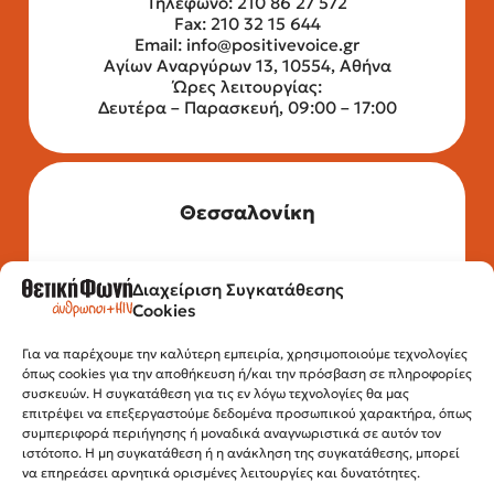
Τηλέφωνο: 210 86 27 572
Fax: 210 32 15 644
Email:
info@positivevoice.gr
Αγίων Αναργύρων 13, 10554, Αθήνα
Ώρες λειτουργίας:
Δευτέρα – Παρασκευή, 09:00 – 17:00
Θεσσαλονίκη
Διαχείριση Συγκατάθεσης
Τηλέφωνο: 2315 525 020
Cookies
Fax: 210 32 15 644
Email:
info@positivevoice.gr
Για να παρέχουμε την καλύτερη εμπειρία, χρησιμοποιούμε τεχνολογίες
Εγνατίας 112, 3ος όροφος, 54622,
όπως cookies για την αποθήκευση ή/και την πρόσβαση σε πληροφορίες
Θεσσαλονίκη
συσκευών. Η συγκατάθεση για τις εν λόγω τεχνολογίες θα μας
Ώρες λειτουργίας:
επιτρέψει να επεξεργαστούμε δεδομένα προσωπικού χαρακτήρα, όπως
Δευτέρα – Παρασκευή, 10:00 –14:00
συμπεριφορά περιήγησης ή μοναδικά αναγνωριστικά σε αυτόν τον
ιστότοπο. Η μη συγκατάθεση ή η ανάκληση της συγκατάθεσης, μπορεί
να επηρεάσει αρνητικά ορισμένες λειτουργίες και δυνατότητες.