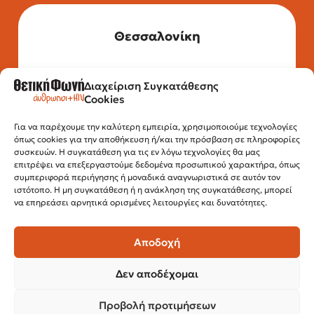
Θεσσαλονίκη
Διαχείριση Συγκατάθεσης
Τηλέφωνο: 2315 525 020
Cookies
Fax: 210 32 15 644
Email:
info@positivevoice.gr
Εγνατίας 112, 3ος όροφος, 54622,
Για να παρέχουμε την καλύτερη εμπειρία, χρησιμοποιούμε τεχνολογίες
όπως cookies για την αποθήκευση ή/και την πρόσβαση σε πληροφορίες
Θεσσαλονίκη
συσκευών. Η συγκατάθεση για τις εν λόγω τεχνολογίες θα μας
Ώρες λειτουργίας:
επιτρέψει να επεξεργαστούμε δεδομένα προσωπικού χαρακτήρα, όπως
Δευτέρα – Παρασκευή, 10:00 –14:00
συμπεριφορά περιήγησης ή μοναδικά αναγνωριστικά σε αυτόν τον
ιστότοπο. Η μη συγκατάθεση ή η ανάκληση της συγκατάθεσης, μπορεί
να επηρεάσει αρνητικά ορισμένες λειτουργίες και δυνατότητες.
Αποδοχή
Δεν αποδέχομαι
Προβολή προτιμήσεων