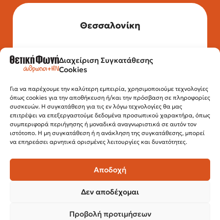
Θεσσαλονίκη
Διαχείριση Συγκατάθεσης
Τηλέφωνο: 2315 525 020
Cookies
Fax: 210 32 15 644
Email:
info@positivevoice.gr
Εγνατίας 112, 3ος όροφος, 54622,
Για να παρέχουμε την καλύτερη εμπειρία, χρησιμοποιούμε τεχνολογίες
όπως cookies για την αποθήκευση ή/και την πρόσβαση σε πληροφορίες
Θεσσαλονίκη
συσκευών. Η συγκατάθεση για τις εν λόγω τεχνολογίες θα μας
Ώρες λειτουργίας:
επιτρέψει να επεξεργαστούμε δεδομένα προσωπικού χαρακτήρα, όπως
Δευτέρα – Παρασκευή, 10:00 –14:00
συμπεριφορά περιήγησης ή μοναδικά αναγνωριστικά σε αυτόν τον
ιστότοπο. Η μη συγκατάθεση ή η ανάκληση της συγκατάθεσης, μπορεί
να επηρεάσει αρνητικά ορισμένες λειτουργίες και δυνατότητες.
Αποδοχή
Δεν αποδέχομαι
Προβολή προτιμήσεων