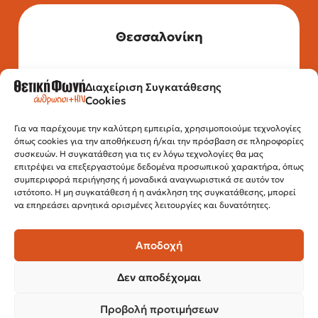
Θεσσαλονίκη
Διαχείριση Συγκατάθεσης
Τηλέφωνο: 2315 525 020
Cookies
Fax: 210 32 15 644
Email:
info@positivevoice.gr
Εγνατίας 112, 3ος όροφος, 54622,
Για να παρέχουμε την καλύτερη εμπειρία, χρησιμοποιούμε τεχνολογίες
όπως cookies για την αποθήκευση ή/και την πρόσβαση σε πληροφορίες
Θεσσαλονίκη
συσκευών. Η συγκατάθεση για τις εν λόγω τεχνολογίες θα μας
Ώρες λειτουργίας:
επιτρέψει να επεξεργαστούμε δεδομένα προσωπικού χαρακτήρα, όπως
Δευτέρα – Παρασκευή, 10:00 –14:00
συμπεριφορά περιήγησης ή μοναδικά αναγνωριστικά σε αυτόν τον
ιστότοπο. Η μη συγκατάθεση ή η ανάκληση της συγκατάθεσης, μπορεί
να επηρεάσει αρνητικά ορισμένες λειτουργίες και δυνατότητες.
Αποδοχή
Δεν αποδέχομαι
Προβολή προτιμήσεων