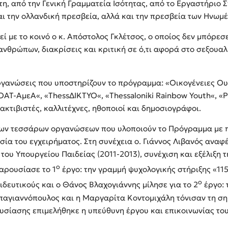
ίτη, από την Γενική Γραμματεία Ισότητας, από το Εργαστήριο
ι την ολλανδική πρεσβεία, αλλά και την πρεσβεία των Ηνωμέ
ί με το κοινό ο κ. Απόστολος Γκλέτσος, ο οποίος δεν μπόρεσ
 ανθρώπων, διακρίσεις και κριτική σε ό,τι αφορά στο σεξου
γανώσεις που υποστηρίζουν το πρόγραμμα: «Οικογένειες Ουρ
ΑΤ-ΑμεΑ«, «ThessΔΙΚΤΥΟ«, «Thessaloniki Rainbow Youth«, «
ακτιβιστές, καλλιτέχνες, ηθοποιοί και δημοσιογράφοι.
 των τεσσάρων οργανώσεων που υλοποιούν το Πρόγραμμα με 
ία του εγχειρήματος. Στη συνέχεια ο. Γιάννος Λιβανός αναφ
του Υπουργείου Παιδείας (2011-2013), συνέχιση και εξέλιξη 
ο
ρουσίασε το 1
έργο: την γραμμή ψυχολογικής στήριξης «115
ο
παιδευτικούς και ο Θάνος Βλαχογιάννης μίλησε για το 2
έργο: 
απαγιαννόπουλος και η Μαργαρίτα Κοντομιχάλη τόνισαν τη ση
ουσίασης επιμελήθηκε η υπεύθυνη έργου και επικοινωνίας τ