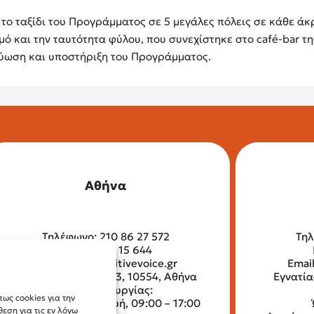
το ταξίδι του Προγράμματος σε 5 μεγάλες πόλεις σε κάθε άκρ
και την ταυτότητα φύλου, που συνεχίστηκε στο café-bar της
τύωση και υποστήριξη του Προγράμματος.
Αθήνα
Τηλέφωνο: 210 86 27 572
Τηλ
Fax: 210 32 15 644
Email:
info@positivevoice.gr
Emai
Αγίων Αναργύρων 13, 10554, Αθήνα
Εγνατία
Ώρες λειτουργίας:
ως cookies για την
Δευτέρα – Παρασκευή, 09:00 – 17:00
ση για τις εν λόγω