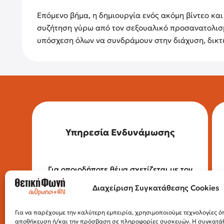
Επόμενο βήμα, η δημιουργία ενός ακόμη βίντεο και 
συζήτηση γύρω από τον σεξουαλικό προσανατολισμό 
υπόσχεση όλων να συνδράμουν στην διάχυση, δικ
Υπηρεσία Ενδυνάμωσης
Για οποιοδήποτε θέμα σχετίζεται με τον
HIV, επικοινώνησε με την Υπηρεσία
Διαχείριση Συγκατάθεσης Cookies
Ενδυνάμωσης.
Τηλέφωνο: 210 32 34 492
Email:
empowerment@positivevoice.gr
Για να παρέχουμε την καλύτερη εμπειρία, χρησιμοποιούμε τεχνολογίες όπ
Πιττάκη 4 (ισόγειο), 10554, Αθήνα
αποθήκευση ή/και την πρόσβαση σε πληροφορίες συσκευών. Η συγκατάθε