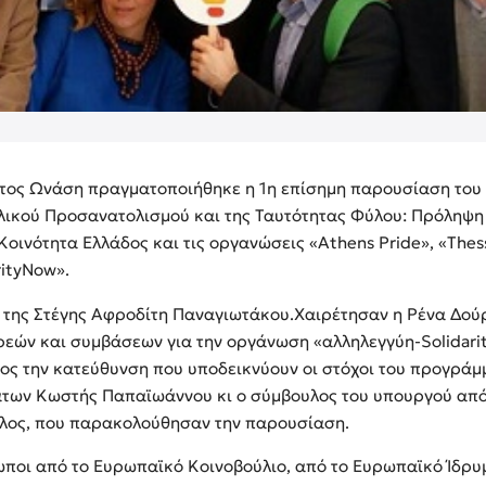
ματος Ωνάση πραγματοποιήθηκε η 1η επίσημη παρουσίαση το
λικού Προσανατολισμού και της Ταυτότητας Φύλου: Πρόληψη
οινότητα Ελλάδος και τις οργανώσεις «Athens Pride», «Thess
rityNow».
 της Στέγης Αφροδίτη Παναγιωτάκου.Χαιρέτησαν η Ρένα Δού
ωρεών και συμβάσεων για την οργάνωση «αλληλεγγύη-Solidar
ος την κατεύθυνση που υποδεικνύουν οι στόχοι του προγράμ
των Κωστής Παπαϊωάννου κι ο σύμβουλος του υπουργού από 
ος, που παρακολούθησαν την παρουσίαση.
ωποι από το Ευρωπαϊκό Κοινοβούλιο, από το Ευρωπαϊκό Ίδρ