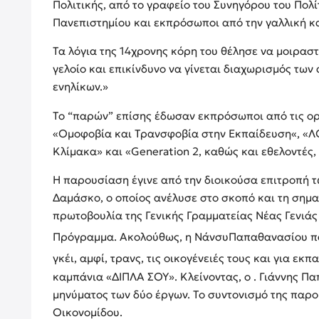
Πολιτικής, από το γραφείο του Συνηγόρου του Πολ
Πανεπιστημίου και εκπρόσωποι από την γαλλική κα
Τα λόγια της 14χρονης κόρη του θέλησε να μοιραστε
γελοίο και επικίνδυνο να γίνεται διαχωρισμός των
ενηλίκων.
»
Το “παρών” επίσης έδωσαν εκπρόσωποι από τις ορ
«Ομοφοβία και Τρανσφοβία στην Εκπαίδευση«, «ΛΟ
Κλίμακα» και «Generation 2, καθώς και εθελοντές, 
Η παρουσίαση έγινε από την διοικούσα επιτροπή
Δαμάσκο, ο οποίος ανέλυσε στο σκοπό και τη σημασ
πρωτοβουλία της Γενικής Γραμματείας Νέας Γενιάς 
Πρόγραμμα. Ακολούθως, η ΝάνσυΠαπαθανασίου πα
γκέι, αμφί, τρανς, τις οικογένειές τους και για εκ
καμπάνια «ΔΙΠΛΑ ΣΟΥ». Κλείνοντας, ο . Γιάννης Π
μηνύματος των δύο έργων. Το συντονισμό της παρ
Οικονομίδου.