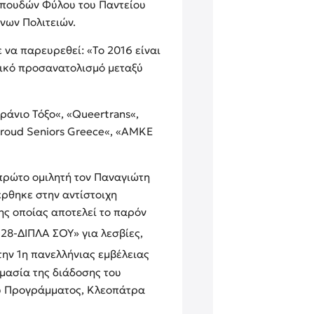
 Σπουδών Φύλου του Παντείου
νων Πολιτειών.
ε να παρευρεθεί: «
Το 2016 είναι
αλικό προσανατολισμό μεταξύ
άνιο Τόξο«, «Queertrans«,
Proud Seniors Greece«, «ΑΜΚΕ
πρώτο ομιλητή τον Παναγιώτη
έρθηκε στην αντίστοιχη
της οποίας αποτελεί το παρόν
28-ΔΙΠΛΑ ΣΟΥ» για λεσβίες,
την 1η πανελλήνιας εμβέλειας
μασία της διάδοσης του
ου Προγράμματος, Κλεοπάτρα