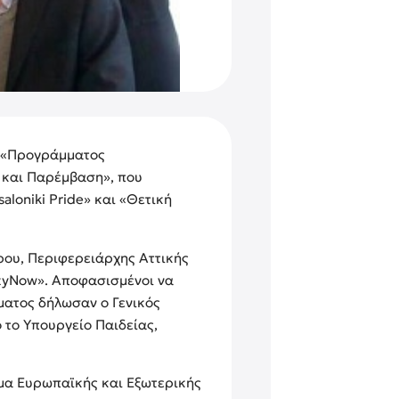
υ «Προγράμματος
 και Παρέμβαση», που
aloniki Pride» και «Θετική
ρου, Περιφερειάρχης Αττικής
ityNow». Αποφασισμένοι να
ματος δήλωσαν ο Γενικός
το Υπουργείο Παιδείας,
υμα Ευρωπαϊκής και Εξωτερικής