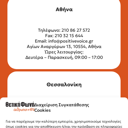
Αθήνα
Τηλέφωνο: 210 86 27 572
Fax: 210 32 15 644
Email:
info@positivevoice.gr
Αγίων Αναργύρων 13, 10554, Αθήνα
Ώρες λειτουργίας:
Δευτέρα – Παρασκευή, 09:00 – 17:00
Θεσσαλονίκη
Διαχείριση Συγκατάθεσης
Τηλέφωνο: 2315 525 020
Cookies
Fax: 210 32 15 644
Email:
info@positivevoice.gr
Εγνατίας 112, 3ος όροφος, 54622,
Για να παρέχουμε την καλύτερη εμπειρία, χρησιμοποιούμε τεχνολογίες
όπως cookies για την αποθήκευση ή/και την πρόσβαση σε πληροφορίες
Θεσσαλονίκη