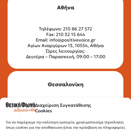
Αθήνα
Τηλέφωνο: 210 86 27 572
Fax: 210 32 15 644
Email:
info@positivevoice.gr
Αγίων Αναργύρων 13, 10554, Αθήνα
Ώρες λειτουργίας:
Δευτέρα – Παρασκευή, 09:00 – 17:00
Θεσσαλονίκη
Διαχείριση Συγκατάθεσης
Τηλέφωνο: 2315 525 020
Cookies
Fax: 210 32 15 644
Email:
info@positivevoice.gr
Εγνατίας 112, 3ος όροφος, 54622,
Για να παρέχουμε την καλύτερη εμπειρία, χρησιμοποιούμε τεχνολογίες
όπως cookies για την αποθήκευση ή/και την πρόσβαση σε πληροφορίες
Θεσσαλονίκη