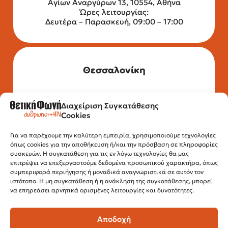
Αγίων Αναργύρων 13, 10554, Αθήνα
Ώρες λειτουργίας:
Δευτέρα – Παρασκευή, 09:00 – 17:00
Θεσσαλονίκη
Διαχείριση Συγκατάθεσης
Τηλέφωνο: 2315 525 020
Cookies
Fax: 210 32 15 644
Email:
info@positivevoice.gr
Για να παρέχουμε την καλύτερη εμπειρία, χρησιμοποιούμε τεχνολογίες
Εγνατίας 112, 3ος όροφος, 54622,
όπως cookies για την αποθήκευση ή/και την πρόσβαση σε πληροφορίες
Θεσσαλονίκη
συσκευών. Η συγκατάθεση για τις εν λόγω τεχνολογίες θα μας
Ώρες λειτουργίας:
επιτρέψει να επεξεργαστούμε δεδομένα προσωπικού χαρακτήρα, όπως
Δευτέρα – Παρασκευή, 10:00 –14:00
συμπεριφορά περιήγησης ή μοναδικά αναγνωριστικά σε αυτόν τον
ιστότοπο. Η μη συγκατάθεση ή η ανάκληση της συγκατάθεσης, μπορεί
να επηρεάσει αρνητικά ορισμένες λειτουργίες και δυνατότητες.
Αποδοχή