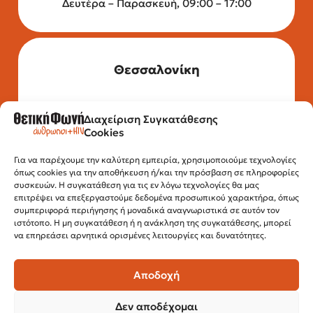
Δευτέρα – Παρασκευή, 09:00 – 17:00
Θεσσαλονίκη
Διαχείριση Συγκατάθεσης
Τηλέφωνο: 2315 525 020
Cookies
Fax: 210 32 15 644
Email:
info@positivevoice.gr
Εγνατίας 112, 3ος όροφος, 54622,
Για να παρέχουμε την καλύτερη εμπειρία, χρησιμοποιούμε τεχνολογίες
όπως cookies για την αποθήκευση ή/και την πρόσβαση σε πληροφορίες
Θεσσαλονίκη
συσκευών. Η συγκατάθεση για τις εν λόγω τεχνολογίες θα μας
Ώρες λειτουργίας:
επιτρέψει να επεξεργαστούμε δεδομένα προσωπικού χαρακτήρα, όπως
Δευτέρα – Παρασκευή, 10:00 –14:00
συμπεριφορά περιήγησης ή μοναδικά αναγνωριστικά σε αυτόν τον
ιστότοπο. Η μη συγκατάθεση ή η ανάκληση της συγκατάθεσης, μπορεί
να επηρεάσει αρνητικά ορισμένες λειτουργίες και δυνατότητες.
Αποδοχή
Δεν αποδέχομαι