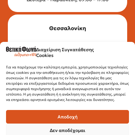
Θεσσαλονίκη
Διαχείριση Συγκατάθεσης
Τηλέφωνο: 2315 525 020
Cookies
Fax: 210 32 15 644
Email:
info@positivevoice.gr
Εγνατίας 112, 3ος όροφος, 54622,
Για να παρέχουμε την καλύτερη εμπειρία, χρησιμοποιούμε τεχνολογίες
όπως cookies για την αποθήκευση ή/και την πρόσβαση σε πληροφορίες
Θεσσαλονίκη
συσκευών. Η συγκατάθεση για τις εν λόγω τεχνολογίες θα μας
Ώρες λειτουργίας:
επιτρέψει να επεξεργαστούμε δεδομένα προσωπικού χαρακτήρα, όπως
Δευτέρα – Παρασκευή, 10:00 –14:00
συμπεριφορά περιήγησης ή μοναδικά αναγνωριστικά σε αυτόν τον
ιστότοπο. Η μη συγκατάθεση ή η ανάκληση της συγκατάθεσης, μπορεί
να επηρεάσει αρνητικά ορισμένες λειτουργίες και δυνατότητες.
Αποδοχή
Δεν αποδέχομαι