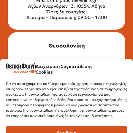
Email:
info@positivevoice.gr
Αγίων Αναργύρων 13, 10554, Αθήνα
Ώρες λειτουργίας:
Δευτέρα – Παρασκευή, 09:00 – 17:00
Θεσσαλονίκη
Διαχείριση Συγκατάθεσης
Τηλέφωνο: 2315 525 020
Cookies
Fax: 210 32 15 644
Email:
info@positivevoice.gr
Εγνατίας 112, 3ος όροφος, 54622,
Για να παρέχουμε την καλύτερη εμπειρία, χρησιμοποιούμε τεχνολογίες
όπως cookies για την αποθήκευση ή/και την πρόσβαση σε πληροφορίες
Θεσσαλονίκη
συσκευών. Η συγκατάθεση για τις εν λόγω τεχνολογίες θα μας
Ώρες λειτουργίας:
επιτρέψει να επεξεργαστούμε δεδομένα προσωπικού χαρακτήρα, όπως
Δευτέρα – Παρασκευή, 10:00 –14:00
συμπεριφορά περιήγησης ή μοναδικά αναγνωριστικά σε αυτόν τον
ιστότοπο. Η μη συγκατάθεση ή η ανάκληση της συγκατάθεσης, μπορεί
να επηρεάσει αρνητικά ορισμένες λειτουργίες και δυνατότητες.
Αποδοχή