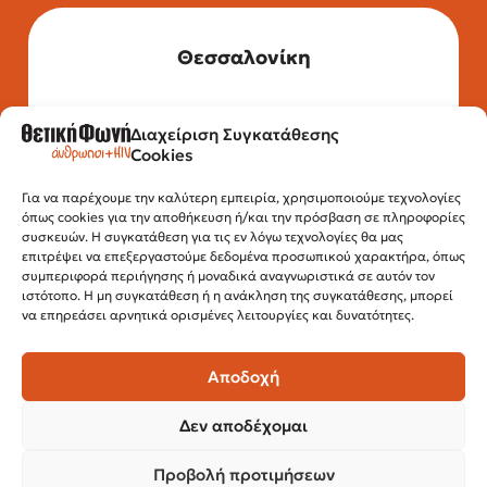
Θεσσαλονίκη
Διαχείριση Συγκατάθεσης
Τηλέφωνο: 2315 525 020
Cookies
Fax: 210 32 15 644
Email:
info@positivevoice.gr
Εγνατίας 112, 3ος όροφος, 54622,
Για να παρέχουμε την καλύτερη εμπειρία, χρησιμοποιούμε τεχνολογίες
όπως cookies για την αποθήκευση ή/και την πρόσβαση σε πληροφορίες
Θεσσαλονίκη
συσκευών. Η συγκατάθεση για τις εν λόγω τεχνολογίες θα μας
Ώρες λειτουργίας:
επιτρέψει να επεξεργαστούμε δεδομένα προσωπικού χαρακτήρα, όπως
Δευτέρα – Παρασκευή, 10:00 –14:00
συμπεριφορά περιήγησης ή μοναδικά αναγνωριστικά σε αυτόν τον
ιστότοπο. Η μη συγκατάθεση ή η ανάκληση της συγκατάθεσης, μπορεί
να επηρεάσει αρνητικά ορισμένες λειτουργίες και δυνατότητες.
Αποδοχή
Δεν αποδέχομαι
Προβολή προτιμήσεων