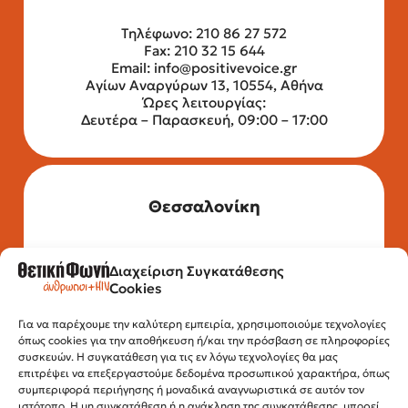
Τηλέφωνο: 210 86 27 572
Fax: 210 32 15 644
Email:
info@positivevoice.gr
Αγίων Αναργύρων 13, 10554, Αθήνα
Ώρες λειτουργίας:
Δευτέρα – Παρασκευή, 09:00 – 17:00
Θεσσαλονίκη
Διαχείριση Συγκατάθεσης
Τηλέφωνο: 2315 525 020
Cookies
Fax: 210 32 15 644
Email:
info@positivevoice.gr
Εγνατίας 112, 3ος όροφος, 54622,
Για να παρέχουμε την καλύτερη εμπειρία, χρησιμοποιούμε τεχνολογίες
όπως cookies για την αποθήκευση ή/και την πρόσβαση σε πληροφορίες
Θεσσαλονίκη
συσκευών. Η συγκατάθεση για τις εν λόγω τεχνολογίες θα μας
Ώρες λειτουργίας:
επιτρέψει να επεξεργαστούμε δεδομένα προσωπικού χαρακτήρα, όπως
Δευτέρα – Παρασκευή, 10:00 –14:00
συμπεριφορά περιήγησης ή μοναδικά αναγνωριστικά σε αυτόν τον
ιστότοπο. Η μη συγκατάθεση ή η ανάκληση της συγκατάθεσης, μπορεί