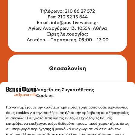
Τηλέφωνο: 210 86 27 572
Fax: 210 32 15 644
Email:
info@positivevoice.gr
Αγίων Αναργύρων 13, 10554, Αθήνα
Ώρες λειτουργίας:
Δευτέρα – Παρασκευή, 09:00 – 17:00
Θεσσαλονίκη
Διαχείριση Συγκατάθεσης
Τηλέφωνο: 2315 525 020
Cookies
Fax: 210 32 15 644
Email:
info@positivevoice.gr
Εγνατίας 112, 3ος όροφος, 54622,
Για να παρέχουμε την καλύτερη εμπειρία, χρησιμοποιούμε τεχνολογίες
όπως cookies για την αποθήκευση ή/και την πρόσβαση σε πληροφορίες
Θεσσαλονίκη
συσκευών. Η συγκατάθεση για τις εν λόγω τεχνολογίες θα μας
Ώρες λειτουργίας:
επιτρέψει να επεξεργαστούμε δεδομένα προσωπικού χαρακτήρα, όπως
Δευτέρα – Παρασκευή, 10:00 –14:00
συμπεριφορά περιήγησης ή μοναδικά αναγνωριστικά σε αυτόν τον
ιστότοπο. Η μη συγκατάθεση ή η ανάκληση της συγκατάθεσης, μπορεί