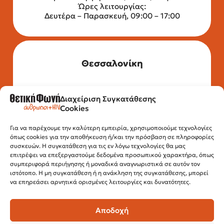
Ώρες λειτουργίας:
Δευτέρα – Παρασκευή, 09:00 – 17:00
Θεσσαλονίκη
Διαχείριση Συγκατάθεσης
Τηλέφωνο: 2315 525 020
Cookies
Fax: 210 32 15 644
Email:
info@positivevoice.gr
Εγνατίας 112, 3ος όροφος, 54622,
Για να παρέχουμε την καλύτερη εμπειρία, χρησιμοποιούμε τεχνολογίες
όπως cookies για την αποθήκευση ή/και την πρόσβαση σε πληροφορίες
Θεσσαλονίκη
συσκευών. Η συγκατάθεση για τις εν λόγω τεχνολογίες θα μας
Ώρες λειτουργίας:
επιτρέψει να επεξεργαστούμε δεδομένα προσωπικού χαρακτήρα, όπως
Δευτέρα – Παρασκευή, 10:00 –14:00
συμπεριφορά περιήγησης ή μοναδικά αναγνωριστικά σε αυτόν τον
ιστότοπο. Η μη συγκατάθεση ή η ανάκληση της συγκατάθεσης, μπορεί
να επηρεάσει αρνητικά ορισμένες λειτουργίες και δυνατότητες.
Αποδοχή