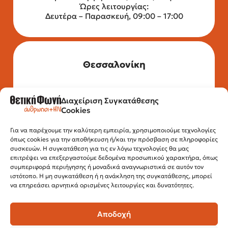
Ώρες λειτουργίας:
Δευτέρα – Παρασκευή, 09:00 – 17:00
Θεσσαλονίκη
Διαχείριση Συγκατάθεσης
Τηλέφωνο: 2315 525 020
Cookies
Fax: 210 32 15 644
Email:
info@positivevoice.gr
Εγνατίας 112, 3ος όροφος, 54622,
Για να παρέχουμε την καλύτερη εμπειρία, χρησιμοποιούμε τεχνολογίες
όπως cookies για την αποθήκευση ή/και την πρόσβαση σε πληροφορίες
Θεσσαλονίκη
συσκευών. Η συγκατάθεση για τις εν λόγω τεχνολογίες θα μας
Ώρες λειτουργίας:
επιτρέψει να επεξεργαστούμε δεδομένα προσωπικού χαρακτήρα, όπως
Δευτέρα – Παρασκευή, 10:00 –14:00
συμπεριφορά περιήγησης ή μοναδικά αναγνωριστικά σε αυτόν τον
ιστότοπο. Η μη συγκατάθεση ή η ανάκληση της συγκατάθεσης, μπορεί
να επηρεάσει αρνητικά ορισμένες λειτουργίες και δυνατότητες.
Αποδοχή