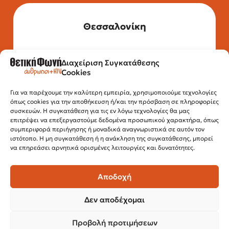
Θεσσαλονίκη
Διαχείριση Συγκατάθεσης
Τηλέφωνο: 2315 525 020
Cookies
Fax: 210 32 15 644
Email:
info@positivevoice.gr
Εγνατίας 112, 3ος όροφος, 54622,
Για να παρέχουμε την καλύτερη εμπειρία, χρησιμοποιούμε τεχνολογίες
όπως cookies για την αποθήκευση ή/και την πρόσβαση σε πληροφορίες
Θεσσαλονίκη
συσκευών. Η συγκατάθεση για τις εν λόγω τεχνολογίες θα μας
Ώρες λειτουργίας:
επιτρέψει να επεξεργαστούμε δεδομένα προσωπικού χαρακτήρα, όπως
Δευτέρα – Παρασκευή, 10:00 –14:00
συμπεριφορά περιήγησης ή μοναδικά αναγνωριστικά σε αυτόν τον
ιστότοπο. Η μη συγκατάθεση ή η ανάκληση της συγκατάθεσης, μπορεί
να επηρεάσει αρνητικά ορισμένες λειτουργίες και δυνατότητες.
Αποδοχή
Δεν αποδέχομαι
Προβολή προτιμήσεων