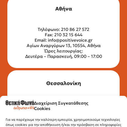
Αθήνα
Τηλέφωνο: 210 86 27 572
Fax: 210 32 15 644
Email:
info@positivevoice.gr
Αγίων Αναργύρων 13, 10554, Αθήνα
Ώρες λειτουργίας:
Δευτέρα – Παρασκευή, 09:00 – 17:00
Θεσσαλονίκη
Διαχείριση Συγκατάθεσης
Τηλέφωνο: 2315 525 020
Cookies
Fax: 210 32 15 644
Email:
info@positivevoice.gr
Για να παρέχουμε την καλύτερη εμπειρία, χρησιμοποιούμε τεχνολογίες
Εγνατίας 112, 3ος όροφος, 54622,
όπως cookies για την αποθήκευση ή/και την πρόσβαση σε πληροφορίες
Θεσσαλονίκη