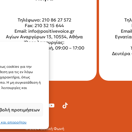
Τηλέφωνο: 210 86 27 572
Τηλ
Fax: 210 32 15 644
Email:
info@positivevoice.gr
Emai
Αγίων Αναργύρων 13, 10554, Αθήνα
Εγνατία
Ώρες λειτουργίας:
Δευτέρα – Παρασκευή, 09:00 – 17:00
Δευτέρα 
ως cookies για την
ση για τις εν λόγω
ύ χαρακτήρα, όπως
οπο. Η μη συγκατάθεση ή
λειτουργίες και
βολή προτιμήσεων
 και απορρήτου
© 2024 Θετική Φωνή