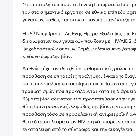
Με επιστολή του προς τη Γενική Γραμματεία Ισότ
του στο σημαντικό έργο της σε εθνικό επίπεδο σχετ
γυναικών, καθώς και στην αρμονική επανένταξή το
η
Η 25
Νοεμβρίου – Διεθνής Ημέρα Εξάλειψης της Βί
δικαιωμάτων των γυναικών που ζουν με HIV/AIDS, 
ψυχοδραστικών ουσιών, Ρομά, φυλακισμένοι/αποφυ
κίνδυνο έμφυλης βίας.
Διεθνώς, έχει αναδειχθεί ο καθοριστικός ρόλος πο
πρόσβαση σε υπηρεσίες πρόληψης, έγκαιρης διάγν
και η σεξουαλική κακοποίηση που υφίστανται οι γυ
τραυματισμών που προκαλούνται κατά τη διάρκεια 
θύματα βίας αδυνατούν να προστατεύσουν την υγεί
θύτη (σύντροφο, κ.ά). Ο φόβος της βίας, η ντροπή 
πρόσβαση τόσο σε προφυλακτική αντιρετροϊκή αγωγ
θετικό αποτέλεσμα στον HIV συχνά μπορεί να αποτ
εγκατάλειψη από το σύντροφο και την οικογένεια.