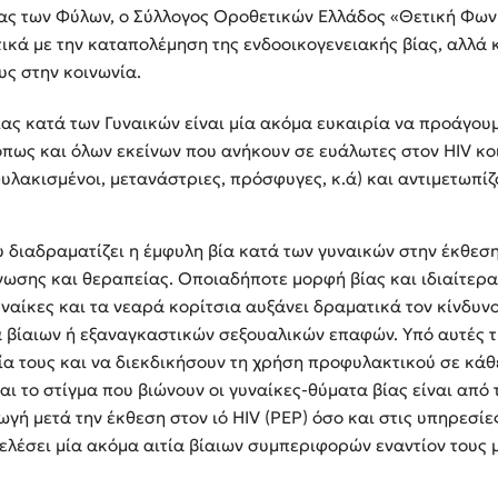
ητας των Φύλων, ο Σύλλογος Οροθετικών Ελλάδος «Θετική Φων
ικά με την καταπολέμηση της ενδοοικογενειακής βίας, αλλά κ
υς στην κοινωνία.
ας κατά των Γυναικών είναι μία ακόμα ευκαιρία να προάγου
όπως και όλων εκείνων που ανήκουν σε ευάλωτες στον HIV κο
λακισμένοι, μετανάστριες, πρόσφυγες, κ.ά) και αντιμετωπί
υ διαδραματίζει η έμφυλη βία κατά των γυναικών στην έκθεση 
ωσης και θεραπείας. Οποιαδήποτε μορφή βίας και ιδιαίτερα 
ναίκες και τα νεαρά κορίτσια αυξάνει δραματικά τον κίνδυνο
βίαιων ή εξαναγκαστικών σεξουαλικών επαφών. Υπό αυτές τι
α τους και να διεκδικήσουν τη χρήση προφυλακτικού σε κάθ
και το στίγμα που βιώνουν οι γυναίκες-θύματα βίας είναι απ
ή μετά την έκθεση στον ιό HIV (PEP) όσο και στις υπηρεσίε
ελέσει μία ακόμα αιτία βίαιων συμπεριφορών εναντίον τους μ