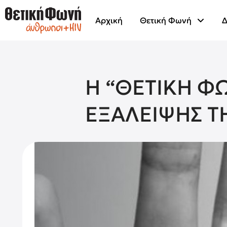
Αρχική
Θετική Φωνή
Δ
Η “ΘΕΤΙΚΗ Φ
ΕΞΑΛΕΙΨΗΣ Τ