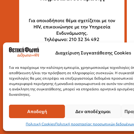
Για οποιοδήποτε θέμα σχετίζεται με τον
HIV, επικοινώνησε με την Υπηρεσία
Ενδυνάμωσης.
Τηλέφωνο: 210 32 34 492
Email:
empowerment@positivevoice.gr
Πιττάκη 4 (ισόγειο), 10554, Αθήνα
Διαχείριση Συγκατάθεσης Cookies
Ώρες λειτουργίας: Δευτέρα –
Παρασκευή, 10:00 – 14:00
Για να παρέχουμε την καλύτερη εμπειρία, χρησιμοποιούμε τεχνολογίες όπ
αποθήκευση ή/και την πρόσβαση σε πληροφορίες συσκευών. Η συγκατάθε
τεχνολογίες θα μας επιτρέψει να επεξεργαστούμε δεδομένα προσωπικο
συμπεριφορά περιήγησης ή μοναδικά αναγνωριστικά σε αυτόν τον ιστότ
η ανάκληση της συγκατάθεσης, μπορεί να επηρεάσει αρνητικά ορισμένες 
δυνατότητες.
Αποδοχή
Δεν αποδέχομαι
Προ
Πολιτική Cookies
Πολιτική προστασίας προσωπικών δεδομένων