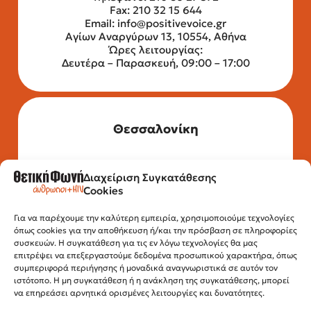
Fax: 210 32 15 644
Email:
info@positivevoice.gr
Αγίων Αναργύρων 13, 10554, Αθήνα
Ώρες λειτουργίας:
Δευτέρα – Παρασκευή, 09:00 – 17:00
Θεσσαλονίκη
Διαχείριση Συγκατάθεσης
Τηλέφωνο: 2315 525 020
Cookies
Fax: 210 32 15 644
Email:
info@positivevoice.gr
Εγνατίας 112, 3ος όροφος, 54622,
Για να παρέχουμε την καλύτερη εμπειρία, χρησιμοποιούμε τεχνολογίες
όπως cookies για την αποθήκευση ή/και την πρόσβαση σε πληροφορίες
Θεσσαλονίκη
συσκευών. Η συγκατάθεση για τις εν λόγω τεχνολογίες θα μας
Ώρες λειτουργίας:
επιτρέψει να επεξεργαστούμε δεδομένα προσωπικού χαρακτήρα, όπως
Δευτέρα – Παρασκευή, 10:00 –14:00
συμπεριφορά περιήγησης ή μοναδικά αναγνωριστικά σε αυτόν τον
ιστότοπο. Η μη συγκατάθεση ή η ανάκληση της συγκατάθεσης, μπορεί
να επηρεάσει αρνητικά ορισμένες λειτουργίες και δυνατότητες.