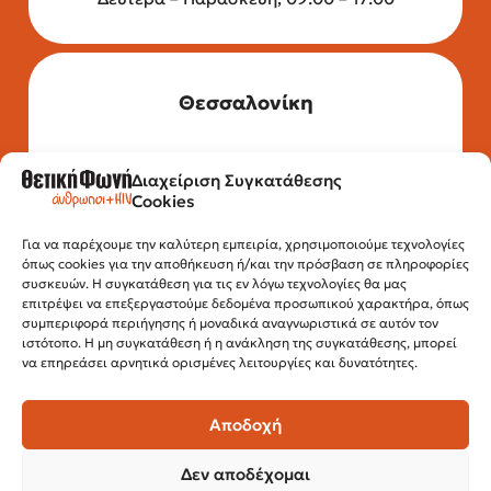
Θεσσαλονίκη
Διαχείριση Συγκατάθεσης
Τηλέφωνο: 2315 525 020
Cookies
Fax: 210 32 15 644
Email:
info@positivevoice.gr
Εγνατίας 112, 3ος όροφος, 54622,
Για να παρέχουμε την καλύτερη εμπειρία, χρησιμοποιούμε τεχνολογίες
όπως cookies για την αποθήκευση ή/και την πρόσβαση σε πληροφορίες
Θεσσαλονίκη
συσκευών. Η συγκατάθεση για τις εν λόγω τεχνολογίες θα μας
Ώρες λειτουργίας:
επιτρέψει να επεξεργαστούμε δεδομένα προσωπικού χαρακτήρα, όπως
Δευτέρα – Παρασκευή, 10:00 –14:00
συμπεριφορά περιήγησης ή μοναδικά αναγνωριστικά σε αυτόν τον
ιστότοπο. Η μη συγκατάθεση ή η ανάκληση της συγκατάθεσης, μπορεί
να επηρεάσει αρνητικά ορισμένες λειτουργίες και δυνατότητες.
Αποδοχή
Δεν αποδέχομαι