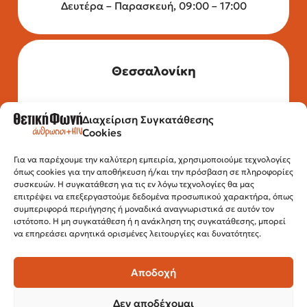
Δευτέρα – Παρασκευή, 09:00 – 17:00
Θεσσαλονίκη
Διαχείριση Συγκατάθεσης
Τηλέφωνο: 2315 525 020
Cookies
Fax: 210 32 15 644
Email:
info@positivevoice.gr
Εγνατίας 112, 3ος όροφος, 54622,
Για να παρέχουμε την καλύτερη εμπειρία, χρησιμοποιούμε τεχνολογίες
όπως cookies για την αποθήκευση ή/και την πρόσβαση σε πληροφορίες
Θεσσαλονίκη
συσκευών. Η συγκατάθεση για τις εν λόγω τεχνολογίες θα μας
Ώρες λειτουργίας:
επιτρέψει να επεξεργαστούμε δεδομένα προσωπικού χαρακτήρα, όπως
Δευτέρα – Παρασκευή, 10:00 –14:00
συμπεριφορά περιήγησης ή μοναδικά αναγνωριστικά σε αυτόν τον
ιστότοπο. Η μη συγκατάθεση ή η ανάκληση της συγκατάθεσης, μπορεί
να επηρεάσει αρνητικά ορισμένες λειτουργίες και δυνατότητες.
Αποδοχή
Δεν αποδέχομαι