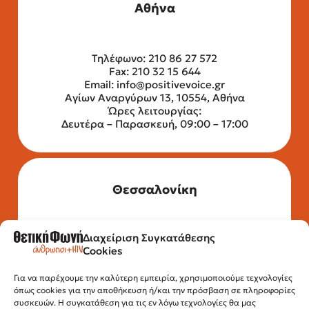
Αθήνα
Τηλέφωνο: 210 86 27 572
Fax: 210 32 15 644
Email:
info@positivevoice.gr
Αγίων Αναργύρων 13, 10554, Αθήνα
Ώρες λειτουργίας:
Δευτέρα – Παρασκευή, 09:00 – 17:00
Θεσσαλονίκη
Διαχείριση Συγκατάθεσης
Τηλέφωνο: 2315 525 020
Cookies
Fax: 210 32 15 644
Email:
info@positivevoice.gr
Για να παρέχουμε την καλύτερη εμπειρία, χρησιμοποιούμε τεχνολογίες
Εγνατίας 112, 3ος όροφος, 54622,
όπως cookies για την αποθήκευση ή/και την πρόσβαση σε πληροφορίες
Θεσσαλονίκη
συσκευών. Η συγκατάθεση για τις εν λόγω τεχνολογίες θα μας
Ώρες λειτουργίας: