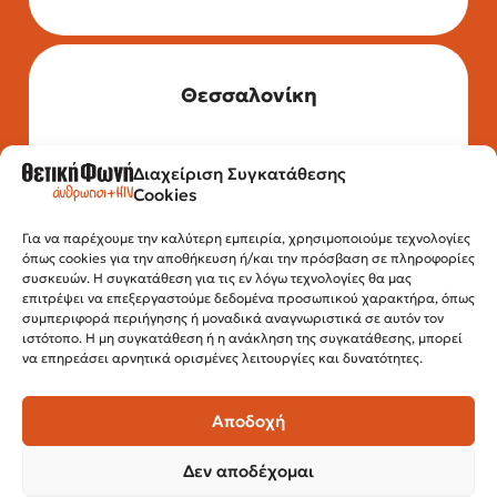
Θεσσαλονίκη
Διαχείριση Συγκατάθεσης
Τηλέφωνο: 2315 525 020
Cookies
Fax: 210 32 15 644
Email:
info@positivevoice.gr
Εγνατίας 112, 3ος όροφος, 54622,
Για να παρέχουμε την καλύτερη εμπειρία, χρησιμοποιούμε τεχνολογίες
όπως cookies για την αποθήκευση ή/και την πρόσβαση σε πληροφορίες
Θεσσαλονίκη
συσκευών. Η συγκατάθεση για τις εν λόγω τεχνολογίες θα μας
Ώρες λειτουργίας:
επιτρέψει να επεξεργαστούμε δεδομένα προσωπικού χαρακτήρα, όπως
Δευτέρα – Παρασκευή, 10:00 –14:00
συμπεριφορά περιήγησης ή μοναδικά αναγνωριστικά σε αυτόν τον
ιστότοπο. Η μη συγκατάθεση ή η ανάκληση της συγκατάθεσης, μπορεί
να επηρεάσει αρνητικά ορισμένες λειτουργίες και δυνατότητες.
Αποδοχή
Δεν αποδέχομαι