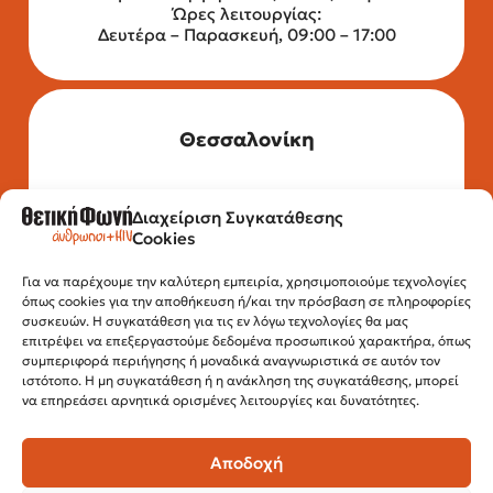
Ώρες λειτουργίας:
Δευτέρα – Παρασκευή, 09:00 – 17:00
Θεσσαλονίκη
Διαχείριση Συγκατάθεσης
Τηλέφωνο: 2315 525 020
Cookies
Fax: 210 32 15 644
Email:
info@positivevoice.gr
Εγνατίας 112, 3ος όροφος, 54622,
Για να παρέχουμε την καλύτερη εμπειρία, χρησιμοποιούμε τεχνολογίες
όπως cookies για την αποθήκευση ή/και την πρόσβαση σε πληροφορίες
Θεσσαλονίκη
συσκευών. Η συγκατάθεση για τις εν λόγω τεχνολογίες θα μας
Ώρες λειτουργίας:
επιτρέψει να επεξεργαστούμε δεδομένα προσωπικού χαρακτήρα, όπως
Δευτέρα – Παρασκευή, 10:00 –14:00
συμπεριφορά περιήγησης ή μοναδικά αναγνωριστικά σε αυτόν τον
ιστότοπο. Η μη συγκατάθεση ή η ανάκληση της συγκατάθεσης, μπορεί
να επηρεάσει αρνητικά ορισμένες λειτουργίες και δυνατότητες.
Αποδοχή