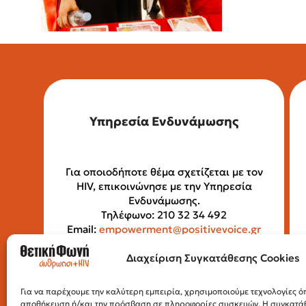
Υπηρεσία Ενδυνάμωσης
Για οποιοδήποτε θέμα σχετίζεται με τον
HIV, επικοινώνησε με την Υπηρεσία
Ενδυνάμωσης.
Τηλέφωνο: 210 32 34 492
Email:
empowerment@positivevoice.gr
Πιττάκη 4 (ισόγειο), 10554, Αθήνα
Ώρες λειτουργίας: Δευτέρα –
Διαχείριση Συγκατάθεσης Cookies
Παρασκευή, 10:00 – 14:00
Για να παρέχουμε την καλύτερη εμπειρία, χρησιμοποιούμε τεχνολογίες όπ
αποθήκευση ή/και την πρόσβαση σε πληροφορίες συσκευών. Η συγκατάθε