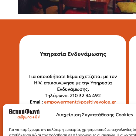
Υπηρεσία Ενδυνάμωσης
Για οποιοδήποτε θέμα σχετίζεται με τον
HIV, επικοινώνησε με την Υπηρεσία
Ενδυνάμωσης.
Τηλέφωνο: 210 32 34 492
Email:
empowerment@positivevoice.gr
Πιττάκη 4 (ισόγειο), 10554, Αθήνα
Ώρες λειτουργίας: Δευτέρα –
Διαχείριση Συγκατάθεσης Cookies
Παρασκευή, 10:00 – 14:00
Για να παρέχουμε την καλύτερη εμπειρία, χρησιμοποιούμε τεχνολογίες όπ
αποθήκευση ή/και την πρόσβαση σε πληροφορίες συσκευών. Η συγκατάθε