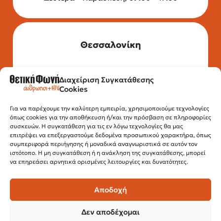
Θεσσαλονίκη
Διαχείριση Συγκατάθεσης
Τηλέφωνο: 2315 525 020
Cookies
Fax: 210 32 15 644
Email:
info@positivevoice.gr
Εγνατίας 112, 3ος όροφος, 54622,
Για να παρέχουμε την καλύτερη εμπειρία, χρησιμοποιούμε τεχνολογίες
όπως cookies για την αποθήκευση ή/και την πρόσβαση σε πληροφορίες
Θεσσαλονίκη
συσκευών. Η συγκατάθεση για τις εν λόγω τεχνολογίες θα μας
Ώρες λειτουργίας:
επιτρέψει να επεξεργαστούμε δεδομένα προσωπικού χαρακτήρα, όπως
Δευτέρα – Παρασκευή, 10:00 –14:00
συμπεριφορά περιήγησης ή μοναδικά αναγνωριστικά σε αυτόν τον
ιστότοπο. Η μη συγκατάθεση ή η ανάκληση της συγκατάθεσης, μπορεί
να επηρεάσει αρνητικά ορισμένες λειτουργίες και δυνατότητες.
Αποδοχή
Δεν αποδέχομαι