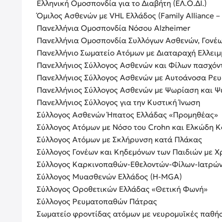
Ελληνική Ομοσπονδία για το Διαβήτη (ΕΛ.Ο.ΔΙ.)
Όμιλος Ασθενών με VHL Ελλάδος (Family Alliance –
Πανελλήνια Ομοσπονδία Νόσου Alzheimer
Πανελλήνια Ομοσπονδία Συλλόγων Ασθενών, Γονέω
Πανελλήνιο Σωματείο Ατόμων με Διαταραχή Ελλειμ
Πανελλήνιος Σύλλογος Ασθενών και Φίλων πασχό
Πανελλήνιος Σύλλογος Ασθενών με Αυτοάνοσα Ρε
Πανελλήνιος Σύλλογος Ασθενών με Ψωρίαση και 
Πανελλήνιος Σύλλογος για την Κυστική Ίνωση
Σύλλογος Ασθενών Ήπατος Ελλάδας «Προμηθέας»
Σύλλογος Ατόμων με Νόσο του Crohn και Ελκώδη Κ
Σύλλογος Ατόμων με Σκλήρυνση κατά Πλάκας
Σύλλογος Γονέων και Κηδεμόνων των Παιδιών με Χ
Σύλλογος Καρκινοπαθών-Εθελοντών-Φίλων-Ιατρών 
Σύλλογος Μυασθενών Ελλάδος (H-MGA)
Σύλλογος Οροθετικών Ελλάδας «Θετική Φωνή»
Σύλλογος Ρευματοπαθών Πάτρας
Σωματείο φροντίδας ατόμων με νευρομυϊκές παθήσ