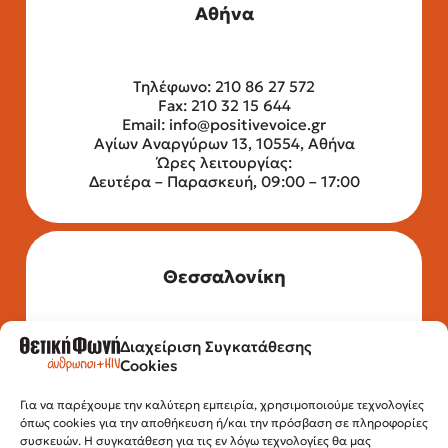
Αθήνα
Τηλέφωνο: 210 86 27 572
Fax: 210 32 15 644
Email:
info@positivevoice.gr
Αγίων Αναργύρων 13, 10554, Αθήνα
Ώρες λειτουργίας:
Δευτέρα – Παρασκευή, 09:00 – 17:00
Θεσσαλονίκη
Διαχείριση Συγκατάθεσης
Τηλέφωνο: 2315 525 020
Cookies
Fax: 210 32 15 644
Email:
info@positivevoice.gr
Εγνατίας 112, 3ος όροφος, 54622,
Για να παρέχουμε την καλύτερη εμπειρία, χρησιμοποιούμε τεχνολογίες
όπως cookies για την αποθήκευση ή/και την πρόσβαση σε πληροφορίες
Θεσσαλονίκη
συσκευών. Η συγκατάθεση για τις εν λόγω τεχνολογίες θα μας
Ώρες λειτουργίας: