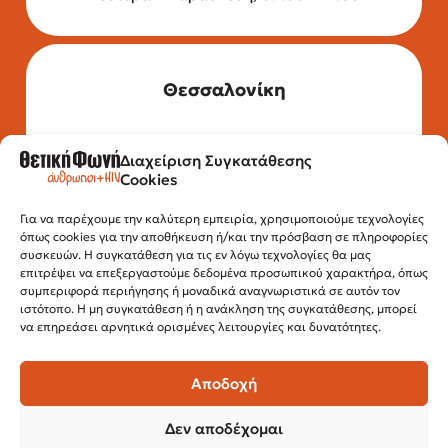
Θεσσαλονίκη
Διαχείριση Συγκατάθεσης
Τηλέφωνο: 2315 525 020
Cookies
Fax: 210 32 15 644
Email:
info@positivevoice.gr
Εγνατίας 112, 3ος όροφος, 54622,
Για να παρέχουμε την καλύτερη εμπειρία, χρησιμοποιούμε τεχνολογίες
όπως cookies για την αποθήκευση ή/και την πρόσβαση σε πληροφορίες
Θεσσαλονίκη
συσκευών. Η συγκατάθεση για τις εν λόγω τεχνολογίες θα μας
Ώρες λειτουργίας:
επιτρέψει να επεξεργαστούμε δεδομένα προσωπικού χαρακτήρα, όπως
Δευτέρα – Παρασκευή, 10:00 –14:00
συμπεριφορά περιήγησης ή μοναδικά αναγνωριστικά σε αυτόν τον
ιστότοπο. Η μη συγκατάθεση ή η ανάκληση της συγκατάθεσης, μπορεί
να επηρεάσει αρνητικά ορισμένες λειτουργίες και δυνατότητες.
Αποδοχή
Δεν αποδέχομαι