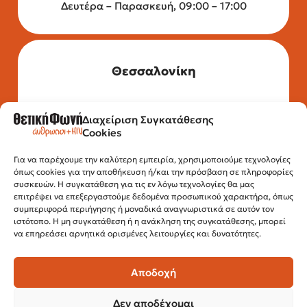
Δευτέρα – Παρασκευή, 09:00 – 17:00
Θεσσαλονίκη
Διαχείριση Συγκατάθεσης
Τηλέφωνο: 2315 525 020
Cookies
Fax: 210 32 15 644
Email:
info@positivevoice.gr
Εγνατίας 112, 3ος όροφος, 54622,
Για να παρέχουμε την καλύτερη εμπειρία, χρησιμοποιούμε τεχνολογίες
όπως cookies για την αποθήκευση ή/και την πρόσβαση σε πληροφορίες
Θεσσαλονίκη
συσκευών. Η συγκατάθεση για τις εν λόγω τεχνολογίες θα μας
Ώρες λειτουργίας:
επιτρέψει να επεξεργαστούμε δεδομένα προσωπικού χαρακτήρα, όπως
Δευτέρα – Παρασκευή, 10:00 –14:00
συμπεριφορά περιήγησης ή μοναδικά αναγνωριστικά σε αυτόν τον
ιστότοπο. Η μη συγκατάθεση ή η ανάκληση της συγκατάθεσης, μπορεί
να επηρεάσει αρνητικά ορισμένες λειτουργίες και δυνατότητες.
Αποδοχή
Δεν αποδέχομαι