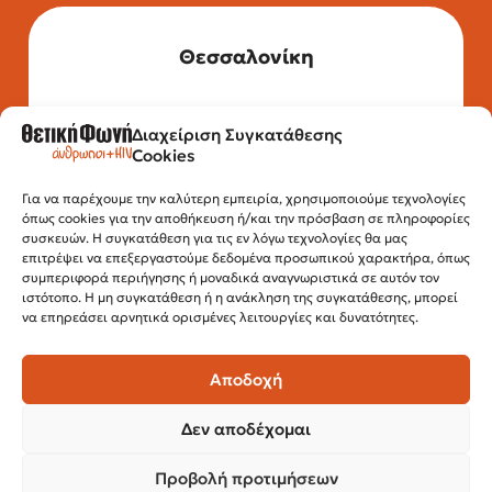
Θεσσαλονίκη
Διαχείριση Συγκατάθεσης
Τηλέφωνο: 2315 525 020
Cookies
Fax: 210 32 15 644
Email:
info@positivevoice.gr
Εγνατίας 112, 3ος όροφος, 54622,
Για να παρέχουμε την καλύτερη εμπειρία, χρησιμοποιούμε τεχνολογίες
όπως cookies για την αποθήκευση ή/και την πρόσβαση σε πληροφορίες
Θεσσαλονίκη
συσκευών. Η συγκατάθεση για τις εν λόγω τεχνολογίες θα μας
Ώρες λειτουργίας:
επιτρέψει να επεξεργαστούμε δεδομένα προσωπικού χαρακτήρα, όπως
Δευτέρα – Παρασκευή, 10:00 –14:00
συμπεριφορά περιήγησης ή μοναδικά αναγνωριστικά σε αυτόν τον
ιστότοπο. Η μη συγκατάθεση ή η ανάκληση της συγκατάθεσης, μπορεί
να επηρεάσει αρνητικά ορισμένες λειτουργίες και δυνατότητες.
Αποδοχή
Δεν αποδέχομαι
Προβολή προτιμήσεων